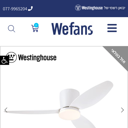
ילוג
יבואן רשמי של
077-9965204
תוכן
0
עגלת
קניות
פתח סרגל