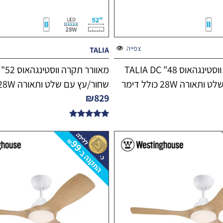
צפייה
TALIA
מאוורר תקרה ווסטינגהאוס 48" TALIA DC
רה 28W כולל דימר
שחור/עץ עם שלט ותאורה 28W כולל דימר
₪
829
דורג
5.00
מתוך 5