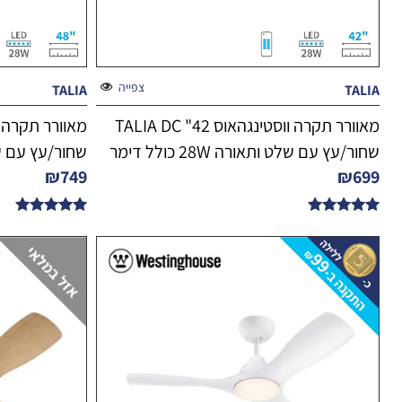
צפייה
TALIA
TALIA
מאוורר תקרה ווסטינגהאוס 42" TALIA DC
שחור/עץ עם שלט ותאורה 28W כולל דימר
שחור/עץ עם שלט ותאו
₪
749
₪
699
דורג
דורג
5.00
5.00
מתוך 5
מתוך 5