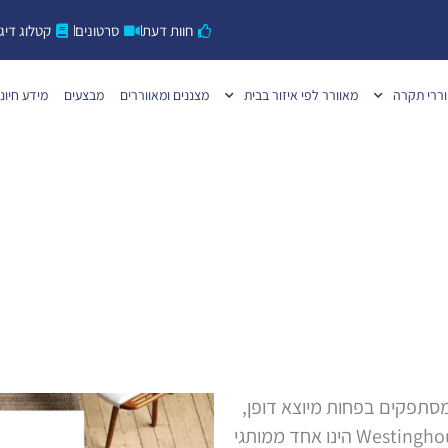
חוות דעת
סרטונים
קטלוג דיגי
ררי תקרה
מאוורר לפי איזור בבית
מצננים ומאווררים
מבצעים
מידע חיוני
של המותג האמריקאי Westinghouse אינם מסתפקים בפחות מיוצא דופן,
תמיד תמצאו בהם המצאה חדשה וטכנולוגיה פורצת דרך. Westinghouse הינו אחד ממותגי