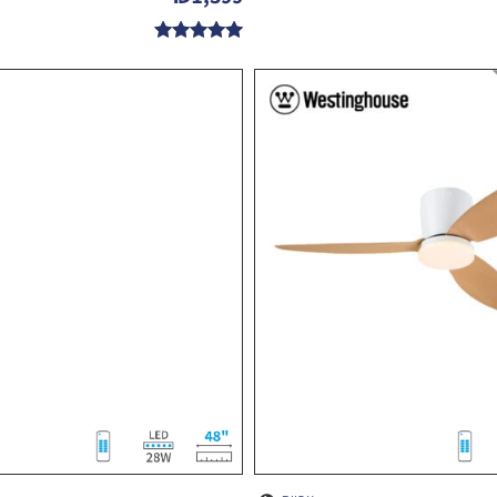
דורג
4.89
מתוך 5