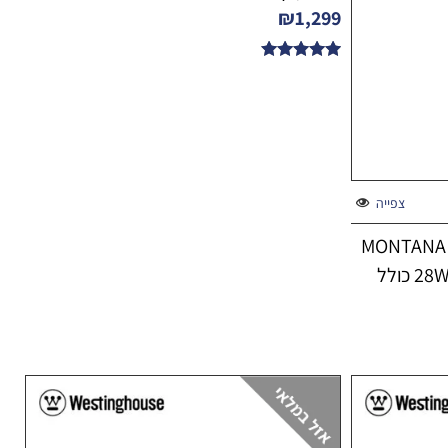
₪
1,299
דורג
5.00
מתוך 5
צפייה
מאוורר תקרה ווסטינגהאוס 42" MONTANA
WIFI לבן ועץ עם שלט ותאורה 28W כולל