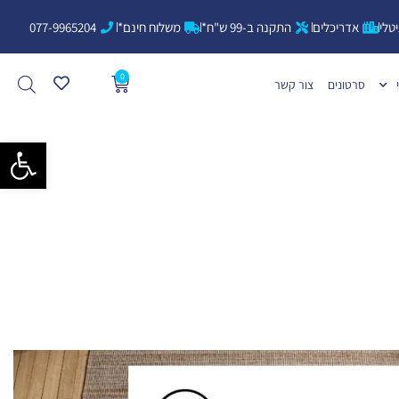
טלי
אדריכלים
התקנה ב-99 ש"ח*
משלוח חינם*
077-9965204
0
עגלת
סרטונים
צור קשר
קניות
פתח סרגל 