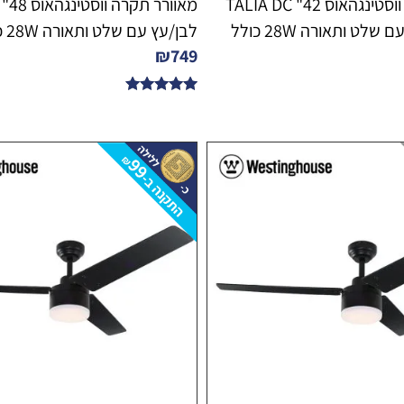
מאוורר תקרה ווסטינגהאוס 42" TALIA DC
WIFI לבן/עץ עם שלט ותאורה 28W כולל
לבן/עץ עם שלט ותאורה 28W כולל דימר
₪
749
דורג
4.82
מתוך 5