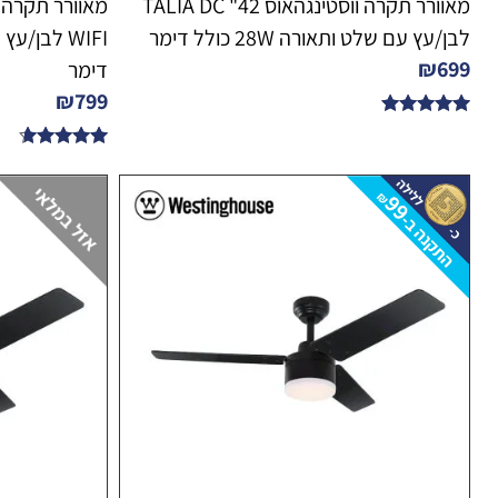
מאוורר תקרה ווסטינגהאוס 42" TALIA DC
לבן/עץ עם שלט ותאורה 28W כולל דימר
₪
699
דימר
₪
799
דורג
4.89
דורג
מתוך 5
4.50
מתוך 5