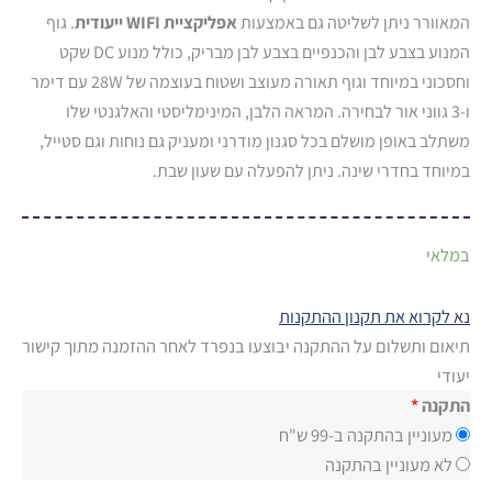
המאוורר ניתן לשליטה גם באמצעות
אפליקציית WIFI ייעודית
. גוף
המנוע בצבע לבן והכנפיים בצבע לבן מבריק, כולל מנוע DC שקט
וחסכוני במיוחד וגוף תאורה מעוצב ושטוח בעוצמה של 28W עם דימר
ו-3 גווני אור לבחירה. המראה הלבן, המינימליסטי והאלגנטי שלו
משתלב באופן מושלם בכל סגנון מודרני ומעניק גם נוחות וגם סטייל,
במיוחד בחדרי שינה. ניתן להפעלה עם שעון שבת.
כמות
במלאי
של
מאוורר
תקרה
נא לקרוא את תקנון ההתקנות
ווסטינגהאוס
42"
תיאום ותשלום על ההתקנה יבוצעו בנפרד לאחר ההזמנה מתוך קישור
MONTANA
WIFI
יעודי
לבן
התקנה
עם
שלט
מעוניין בהתקנה ב-99 ש"ח
ותאורה
28W
לא מעוניין בהתקנה
כולל