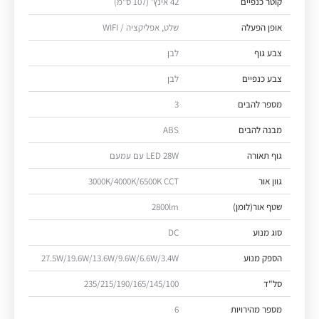
קוטר כנפיים
42 אינץ' (107 ס"מ)
אופן הפעלה
שלט, אפליקציה / WIFI
צבע גוף
לבן
צבע כנפיים
לבן
מספר להבים
3
מבנה להבים
ABS
גוף תאורה
LED 28W עם עמעם
גוון אור
3000K/4000K/6500K CCT
שטף אור(לומן)
2800lm
סוג מנוע
DC
הספק מנוע
27.5W/19.6W/13.6W/9.6W/6.6W/3.4W
סל"ד
235/215/190/165/145/100
מספר מהירויות
6