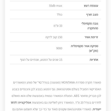
עוצמת רעש
55db max
מצב חורף
כולל
גובה מקסימלי
33 ס"מ
מהתקרה
זרימת אוויר
150 קוב לדקה
ספיקת אוויר מקסימלית
9000
(מק"ש)
אחריות
15 שנים על המנוע, שנתיים על הגוף
מאוורר תקרה מסדרת MONTANA (מונטנה) בגודל 42" של מותג המאווררים
האמריקאי המוביל בעולם ווסטינגהאוס. גוף המנוע בצבע לבן והכנפיים בצבע
לבן מבריק מחומר ABS. הפעלת המאוורר נעשית באמצעות שלט והוא מושלם
לחדרים בגודל 20 מ"ר. המאוורר ניתן לשליטה גם באמצעות
אפליקציית WIFI
ייעודית
. מאווררי ווסטינגהאוס שקטים מאוד עד כדי כך שלא תשמעו אותם גם