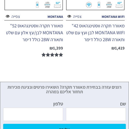
צפייה
צפייה
MONTANA
MONTANA WIFI
מאוורר תקרה ווסטינגהאוס 42"
מאוורר תקרה ווסטינגהאוס 52"
MONTANA WIFI לבן ועץ עם שלט
MONTANA לבן/עץ אלון עם שלט
ותאורה 28W כולל דימר
ותאורה 28W כולל דימר
₪
1,399
₪
1,419
דורג
4.89
מתוך 5
רוצים עזרה בבחירת מאוורר תקרה? השאירו פרטים ונציגת מכירות
תחזור אליכם במהרה
שם
טלפון