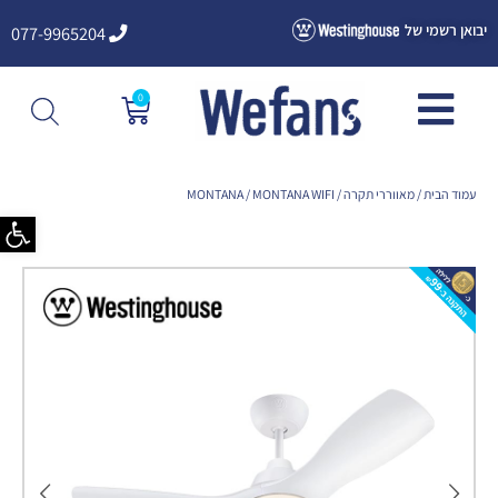
ילוג
יבואן רשמי של
077-9965204
תוכן
0
עגלת
קניות
עמוד הבית
/
מאווררי תקרה
/
/ MONTANA WIFI
MONTANA
פתח סרגל