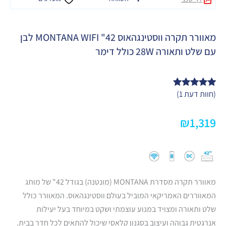
מאוורר תקרה ווסטינגהאוס 42" MONTANA WIFI לבן
עם שלט ותאורה 28W כולל דימר
(חוות דעת
1
)
1
מדורג
5.00
מתוך 5
מבוסס על
דירוגים של
₪
1,319
לקוחות
מאוורר תקרה מסדרת MONTANA (מונטנה) בגודל 42" של מותג
המאווררים האמריקאי המוביל בעולם ווסטינגהאוס. המאוורר כולל
שלט ותאורה ומצויד במנוע עוצמתי ושקט במיוחד בעל יעילות
אנרגטית גבוהה ועיצוב בסגנון קלאסי שיכול להתאים לכל חדר בבית.