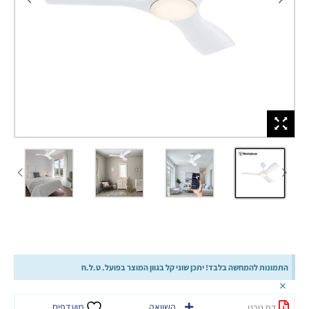
התמונות להמחשה בלבד! יתכן שוני קל בגוון המוצר בפועל. ט.ל.ח
×
השוואה
מועדפים
דף טכני