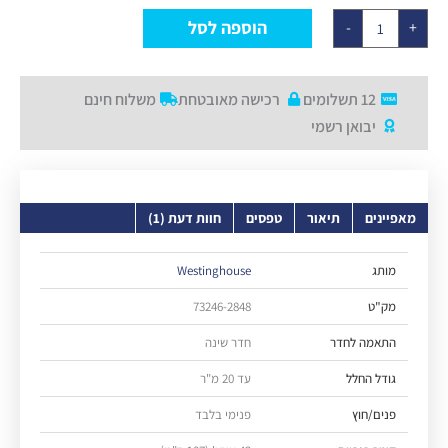
דימר
הוספה לסל
-
+
12 תשלומים
רכישה מאובטחת
משלוח חינם
יבואן רשמי
מאפיינים
תיאור
טפסים
חוות דעת (1)
מותג
Westinghouse
מק"ט
73246-2848
התאמה לחדר
חדר שינה
גודל החלל
עד 20 מ"ר
פנים/חוץ
פנימי בלבד