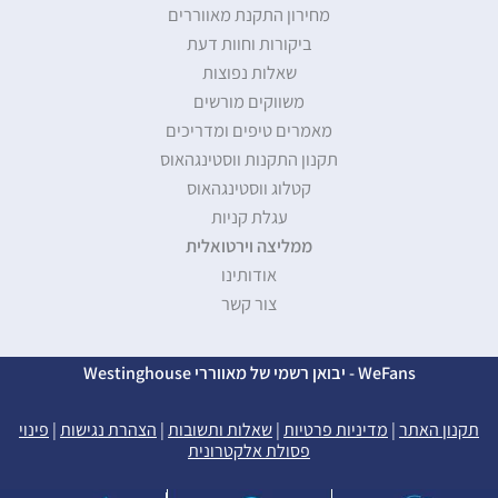
מחירון התקנת מאווררים
ביקורות וחוות דעת
שאלות נפוצות
משווקים מורשים
מאמרים טיפים ומדריכים
תקנון התקנות ווסטינגהאוס
קטלוג ווסטינגהאוס
עגלת קניות
ממליצה וירטואלית
אודותינו
צור קשר
WeFans - יבואן רשמי של מאווררי Westinghouse
תקנון האתר
|
מדיניות פרטיות
|
שאלות ותשובות
|
הצהרת נגישות
|
פינוי
פסולת אלקטרונית