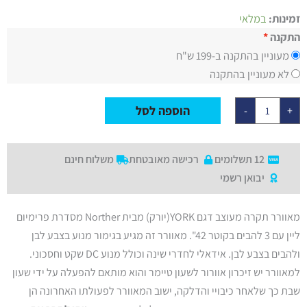
כמות
זמינות:
במלאי
של
מאוורר
התקנה
תקרה
מעוניין בהתקנה ב-199 ש"ח
42"
YORK
לא מעוניין בהתקנה
WIFI
בצבע
לבן
הוספה לסל
-
+
כולל
שלט
ותאורה
12 תשלומים
רכישה מאובטחת
משלוח חינם
יבואן רשמי
מאוורר תקרה מעוצב דגם YORK(יורק) מבית Norther מסדרת פרימיום
ליין עם 3 להבים בקוטר 42". מאוורר זה מגיע בגימור מנוע בצבע לבן
ולהבים בצבע לבן. אידאלי לחדרי שינה וכולל מנוע DC שקט וחסכוני.
למאוורר יש זיכרון אוורור לשעון טיימר והוא מותאם להפעלה על ידי שעון
שבת כך שלאחר כיבויי והדלקה, ישוב המאוורר לפעולתו האחרונה הן