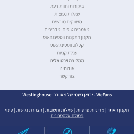
ביקורות וחוות דעת
שאלות נפוצות
משווקים מורשים
מאמרים טיפים ומדריכים
תקנון התקנות ווסטינגהאוס
קטלוג ווסטינגהאוס
עגלת קניות
ממליצה וירטואלית
אודותינו
צור קשר
WeFans - יבואן רשמי של מאווררי Westinghouse
תקנון האתר
|
מדיניות פרטיות
|
שאלות ותשובות
|
הצהרת נגישות
|
פינוי
פסולת אלקטרונית