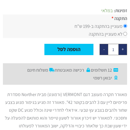
3
מדורגים
5.00
כמות
מתוך 5
זמינות:
במלאי
של
מבוסס על
מאוורר
התקנה
דירוגים של
תקרה
לקוחות
מעוניין בהתקנה ב-199 ש"ח
42"
VERMONT
לא מעוניין בהתקנה
בצבע
שחור/עץ
טבעי
הוספה לסל
-
+
כולל
שלט
ותאורה,
מנוע
DC
12 תשלומים
רכישה מאובטחת
משלוח חינם
יבואן רשמי
מאוורר תקרה מעוצב דגם VERMONT (ורמונט) מבית Norther מסדרת
פרימיום ליין עם 3 להבים בקוטר 42". מאוורר זה מגיע בגימור מנוע בצבע
שחור ולהבים בצבע עץ טבעי. אידאלי לחדרי שינה וכולל מנוע DC שקט
וחסכוני. למאוורר יש זיכרון אוורור לשעון טיימר והוא מותאם להפעלה על
ידי שעון שבת כך שלאחר כיבויי והדלקה, ישוב המאוורר לפעולתו