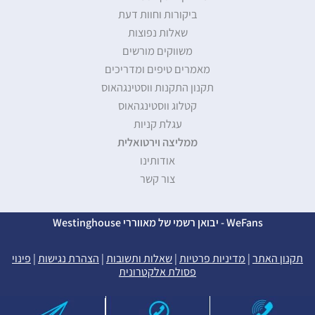
ביקורות וחוות דעת
שאלות נפוצות
משווקים מורשים
מאמרים טיפים ומדריכים
תקנון התקנות ווסטינגהאוס
קטלוג ווסטינגהאוס
עגלת קניות
ממליצה וירטואלית
אודותינו
צור קשר
WeFans - יבואן רשמי של מאווררי Westinghouse
תקנון האתר
|
מדיניות פרטיות
|
שאלות ותשובות
|
הצהרת נגישות
|
פינוי
פסולת אלקטרונית