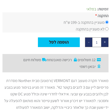
3
מדורגים
כמות
4.33
מתוך
זמינות:
במלאי
של
5 מבוסס
מאוורר
התקנה
על
דירוגים
תקרה
של לקוחות
מעוניין בהתקנה ב-199 ש"ח
42"
VERMONT
לא מעוניין בהתקנה
בצבע
לבן/עץ
טבעי
הוספה לסל
-
+
כולל
שלט
ותאורה,
מנוע
DC
12 תשלומים
רכישה מאובטחת
משלוח חינם
יבואן רשמי
מאוורר תקרה מעוצב דגם VERMONT (ורמונט) מבית Norther מסדרת
פרימיום ליין עם 3 להבים בקוטר 42". מאוורר זה מגיע בגימור מנוע בצבע
לבן ולהבים בצבע עץ טבעי. אידאלי לחדרי שינה וכולל מנוע DC שקט
וחסכוני. למאוורר יש זיכרון אוורור לשעון טיימר והוא מותאם להפעלה על
ידי שעון שבת כך שלאחר כיבויי והדלקה, ישוב המאוורר לפעולתו