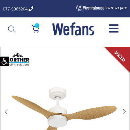
ילוג
יבואן רשמי של
077-9965204
תוכן
0
עגלת
קניות
פתח סרגל