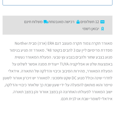
12 תשלומים
רכישה מאובטחת
משלוח חינם
יבואן רשמי
מאוורר תקרה צמוד תקרה מעוצב דגם ERA (ארה) מבית Norther
מסדרת פרימיום ליין עם 3 להבים בקוטר 48". מאוורר זה מגיע בגימור
מנוע בצבע שחור ולהבים בצבע עץ טבעי. הפעלת המאוורר נעשית
באמצעות שלט או אפליקציה TUYA ייעודית ממנה אפשר לשלוט על
הפעלת המאוורר, מהירות הסיבוב וכיבוי והדלקה של התאורה. אידאלי
לחדרי שינה וכולל מנוע DC שקט וחסכוני. למאוורר יש זיכרון אוורור לשעון
טיימר והוא מותאם להפעלה על ידי שעון שבת כך שלאחר כיבויי והדלקה,
ישוב המאוורר לפעולתו האחרונה הן במצב אוורור והן במצב תאורה.
אידאלי לשומרי שבת או לבית חכם.