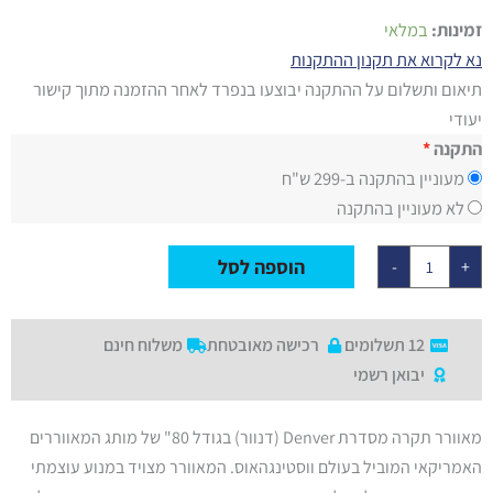
כמות
זמינות:
במלאי
של
מאוורר
נא לקרוא את תקנון ההתקנות
תקרה
תיאום ותשלום על ההתקנה יבוצעו בנפרד לאחר ההזמנה מתוך קישור
ווסטינגהאוס
80"
יעודי
Denver
שחור/עץ
התקנה
אמיתי
מעוניין בהתקנה ב-299 ש"ח
טבעי
עם
לא מעוניין בהתקנה
שלט,
מנוע
DC
הוספה לסל
-
+
12 תשלומים
רכישה מאובטחת
משלוח חינם
יבואן רשמי
מאוורר תקרה מסדרת Denver (דנוור) בגודל 80" של מותג המאווררים
האמריקאי המוביל בעולם ווסטינגהאוס. המאוורר מצויד במנוע עוצמתי