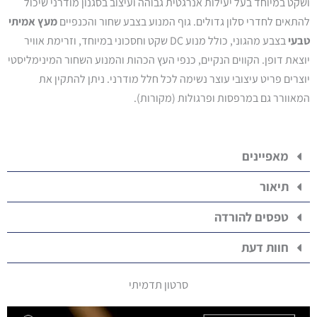
ושקט במיוחד בעל יעילות אנרגטית גבוהה ועיצוב בסגנון מודרני שיכול
להתאים לחדרי סלון גדולים. גוף המנוע בצבע שחור והכנפיים
מעץ אמיתי
טבעי
בצבע מהגוני, כולל מנוע DC שקט וחסכוני במיוחד, וזרימת אוויר
יוצאת דופן. הקווים הנקיים, כנפי העץ הכהות והמנוע השחור המינימליסטי
יוצרים פריט עיצובי עוצר נשימה לכל חלל מודרני. ניתן להתקין את
המאוורר גם במרפסות ופרגולות (מקורות).
מאפיינים
תיאור
טפסים להורדה
חוות דעת
סרטון תדמיתי