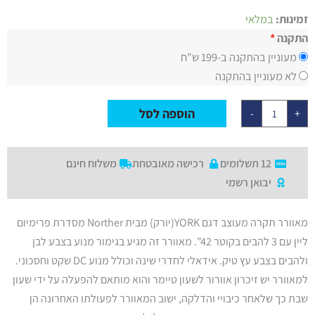
כמות
זמינות:
במלאי
של
מאוורר
התקנה
תקרה
מעוניין בהתקנה ב-199 ש"ח
42"
YORK
לא מעוניין בהתקנה
בצבע
לבן/עץ
טיק
הוספה לסל
-
+
כולל
שלט
ותאורה,
מנוע
DC
12 תשלומים
רכישה מאובטחת
משלוח חינם
יבואן רשמי
מאוורר תקרה מעוצב דגם YORK(יורק) מבית Norther מסדרת פרימיום
ליין עם 3 להבים בקוטר 42". מאוורר זה מגיע בגימור מנוע בצבע לבן
ולהבים בצבע עץ טיק. אידאלי לחדרי שינה וכולל מנוע DC שקט וחסכוני.
למאוורר יש זיכרון אוורור לשעון טיימר והוא מותאם להפעלה על ידי שעון
שבת כך שלאחר כיבויי והדלקה, ישוב המאוורר לפעולתו האחרונה הן