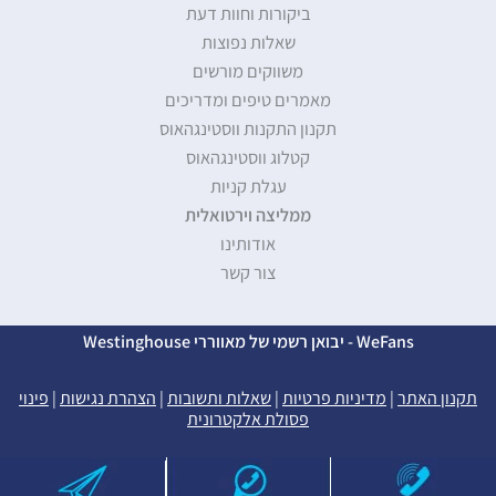
ביקורות וחוות דעת
שאלות נפוצות
משווקים מורשים
מאמרים טיפים ומדריכים
תקנון התקנות ווסטינגהאוס
קטלוג ווסטינגהאוס
עגלת קניות
ממליצה וירטואלית
אודותינו
צור קשר
WeFans - יבואן רשמי של מאווררי Westinghouse
תקנון האתר
|
מדיניות פרטיות
|
שאלות ותשובות
|
הצהרת נגישות
|
פינוי
פסולת אלקטרונית