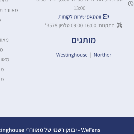
מאוו
13:00
מאוורר ת
ווטסאפ שירות לקוחות
מ
התקנות: 09:00-16:00 טלפון 3578*
מותגים
מאוו
מא
Westinghouse
|
Norther
מאוו
מא
מא
WeFans - יבואן רשמי של מאווררי Westinghouse