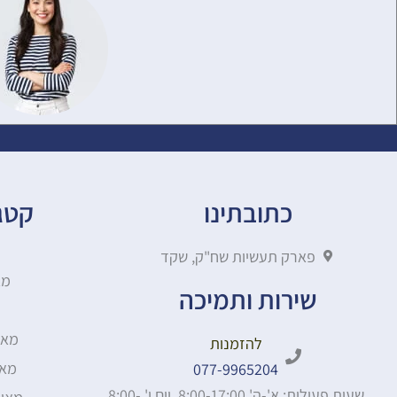
כתובתינו
קטגו
פארק תעשיות שח"ק, שקד
מא
שירות ותמיכה
מאו
להזמנות
מאו
077-9965204
שעות פעילות: א'-ה' 8:00-17:00, יום ו' 8:00-