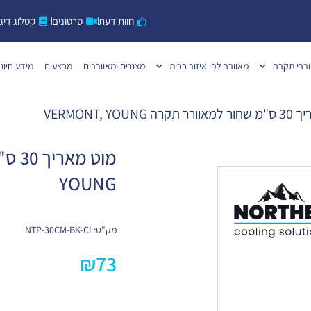
חוות דעת
סרטונים
קטלוג דיגי
ררי תקרה
מאוורר לפי איזור בבית
מצננים ומאווררים
מבצעים
מידע חיוני
VERMONT, YOUN
YOUNG
מק"ט: NTP-30CM-BK-CI
₪
73