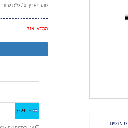
מוט מאריך 30 ס"מ שחור למאוורר תקרה נורטר דגמים VERMONT, YOUNG
המלאי אזל
+972
Israel
+972
מועדפים
אני מסכים שתשמרו