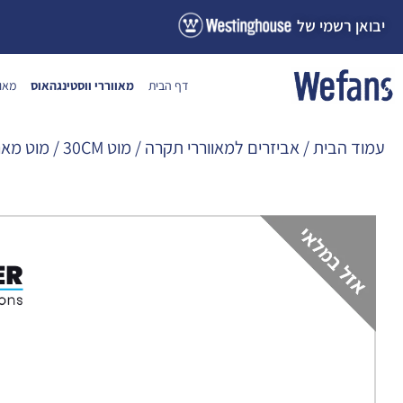
ילוג
יבואן רשמי של
תוכן
דף הבית
מאווררי ווסטינגהאוס
מאוו
עמוד הבית
/
אביזרים למאווררי תקרה
/
מוט 30CM
/ מוט מאריך 30 ס"מ שחור למאוורר תקרה G