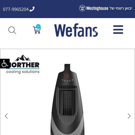
ילוג
יבואן רשמי של
077-9965204
תוכן
0
עגלת
קניות
פתח סרגל