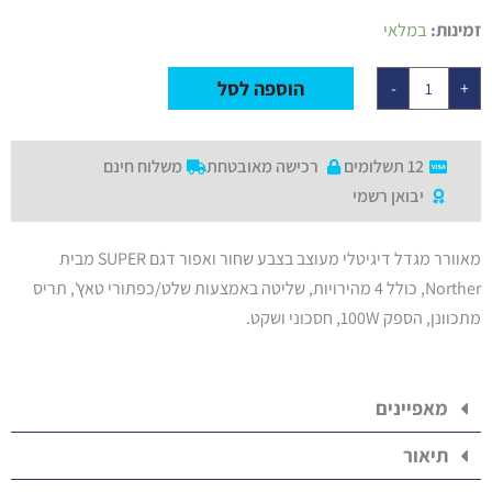
כמות
זמינות:
במלאי
של
מאוורר
מגדל
הוספה לסל
-
+
סדרת
SPEED
דגם
SUPER
עם
12 תשלומים
רכישה מאובטחת
משלוח חינם
שלט
יבואן רשמי
צבע
שחור/אפור
מאוורר מגדל דיגיטלי מעוצב בצבע שחור ואפור דגם SUPER מבית
Norther, כולל 4 מהירויות, שליטה באמצעות שלט/כפתורי טאץ', תריס
מתכוונן, הספק 100W, חסכוני ושקט.
מאפיינים
תיאור