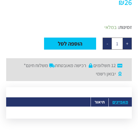
₪
26
כמות
זמינות:
במלאי
של
נורת
אווירה
הוספה לסל
-
+
פילמנט
אמבר
ST21
12 תשלומים
רכישה מאובטחת
משלוח חינם*
יבואן רשמי
מאפיינים
תיאור