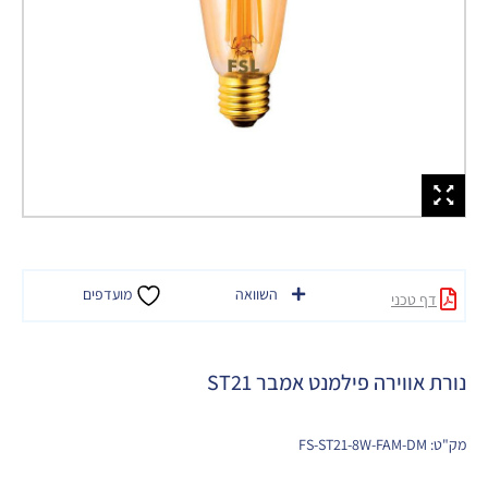
השוואה
מועדפים
דף טכני
נורת אווירה פילמנט אמבר ST21
מק"ט: FS-ST21-8W-FAM-DM