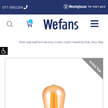
ילוג
יבואן רשמי של
077-9965204
תוכן
0
עגלת
קניות
עמוד הבית
/
אביזרים למאווררי תקרה
/
תאורה
/ נורת אווירה פילמנט אמבר ST19
פתח סרגל