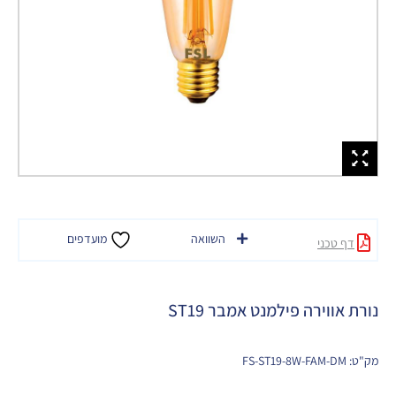
השוואה
מועדפים
דף טכני
נורת אווירה פילמנט אמבר ST19
מק"ט: FS-ST19-8W-FAM-DM