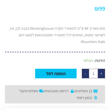
₪
99
מוט מאריך 46 ס"מ למאוורר תקרה Westinghouse בצבע לבן, אין
לשרשר מוטות, מתאים לכל מאווררי ווסטינגהאוס למעט דגם
Mountain Gale.
כמות
זמינות:
במלאי
של
מוט
מאריך
הוספה לסל
-
+
לבן
46
ס"מ
למאוורר
תקרה
12 תשלומים
רכישה מאובטחת
משלוח חינם*
Westinghouse
יבואן רשמי