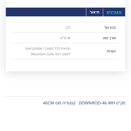
מאפיינים
תיאור
צבע גוף
לבן
אורך מוט
46 ס"מ
מתאים לכל מאווררי ווסטינגהאוס
הערות
למעט דגמי Mountain Gale .
מק"ט
DOWNROD-46-WH
קטגוריה
מוט 46CM