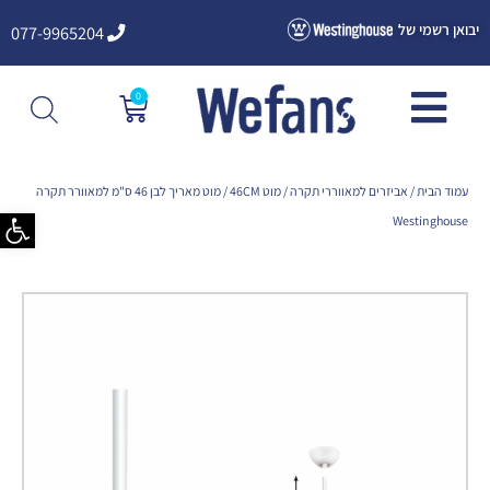
ילוג
יבואן רשמי של
077-9965204
תוכן
0
עגלת
קניות
עמוד הבית
/
אביזרים למאווררי תקרה
/
מוט 46CM
/ מוט מאריך לבן 46 ס"מ למאוורר תקרה
פתח סרגל
Westinghouse