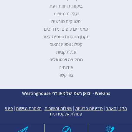
ביקורות וחוות דעת
שאלות נפוצות
משווקים מורשים
מאמרים טיפים ומדריכים
תקנון התקנות ווסטינגהאוס
קטלוג ווסטינגהאוס
עגלת קניות
ממליצה וירטואלית
אודותינו
צור קשר
WeFans - יבואן רשמי של מאווררי Westinghouse
תקנון האתר
|
מדיניות פרטיות
|
שאלות ותשובות
|
הצהרת נגישות
|
פינוי
פסולת אלקטרונית