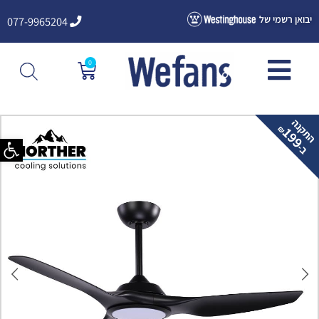
ילוג
יבואן רשמי של
077-9965204
תוכן
0
עגלת
קניות
פתח סרגל