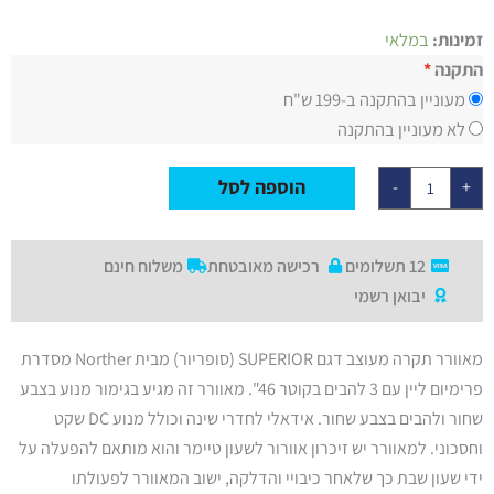
2
מדורגים
כמות
4.50
מתוך
זמינות:
במלאי
של
5 מבוסס על
מאוורר
התקנה
דירוגים של
תקרה
לקוחות
מעוניין בהתקנה ב-199 ש"ח
46"
SUPERIORE
לא מעוניין בהתקנה
בצבע
שחור
כולל
הוספה לסל
-
+
שלט
ותאורה,
מנוע
DC
12 תשלומים
רכישה מאובטחת
משלוח חינם
יבואן רשמי
מאוורר תקרה מעוצב דגם SUPERIOR (סופריור) מבית Norther מסדרת
פרימיום ליין עם 3 להבים בקוטר 46". מאוורר זה מגיע בגימור מנוע בצבע
שחור ולהבים בצבע שחור. אידאלי לחדרי שינה וכולל מנוע DC שקט
וחסכוני. למאוורר יש זיכרון אוורור לשעון טיימר והוא מותאם להפעלה על
ידי שעון שבת כך שלאחר כיבויי והדלקה, ישוב המאוורר לפעולתו