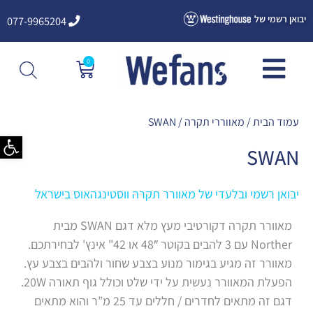
ילוג
יבואן רשמי של
077-9965204
תוכן
0
עגלת
קניות
עמוד הבית
/
מאווררי תקרה
/ SWAN
פתח סרגל
SWAN
יבואן רשמי ובלעדי של מאוורר תקרה ווסטינגהאוס בישראל
מאוורר תקרה דקורטיבי מעץ מלא דגם SWAN מבית
Norther עם 3 להבים בקוטר 48″ או 42" אינץ' לבחירתכם.
מאוורר זה מגיע בגימור מנוע בצבע שחור ולהבים בצבע עץ.
הפעלת המאוורר נעשית על ידי שלט וכולל גוף תאורה 20W.
דגם זה מתאים לחדרים / חללים עד 25 מ”ר והוא מתאים