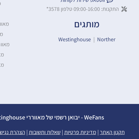
מ
התקנות: 09:00-16:00 טלפון 3578*
מותגים
מאוו
מא
Westinghouse
|
Norther
מאוו
מא
מא
WeFans - יבואן רשמי של מאווררי Westinghouse
תקנון האתר
|
מדיניות פרטיות
|
שאלות ותשובות
|
הצהרת נגיש