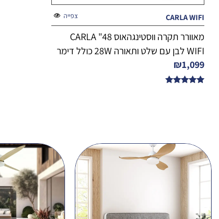
צפייה
CARLA WIFI
מאוורר תקרה ווסטינגהאוס 48" CARLA
WIFI לבן עם שלט ותאורה 28W כולל דימר
₪
1,099
דורג
5.00
מתוך 5