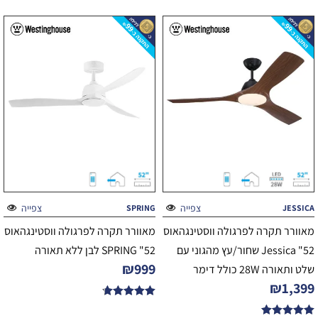
מתוך 5
מתוך 5
צפייה
צפייה
SPRING
JESSICA
מאוורר תקרה לפרגולה ווסטינגהאוס
מאוורר תקרה לפרגולה ווסטינגהאוס
52" Jessica שחור/עץ מהגוני עם
52" SPRING לבן ללא תאורה
₪
999
שלט ותאורה 28W כולל דימר
₪
1,399
דורג
4.67