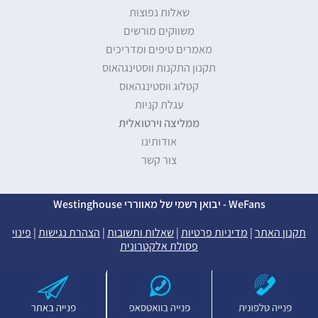
שאלות נפוצות
משווקים מורשים
מאמרים טיפים ומדריכים
תקנון התקנות ווסטינגהאוס
קטלוג ווסטינגהאוס
עגלת קניות
ממליצה וירטואלית
אודותינו
צור קשר
WeFans - יבואן רשמי של מאווררי Westinghouse
תקנון האתר
|
מדיניות פרטיות
|
שאלות ותשובות
|
הצהרת נגישות
|
פינוי
פסולת אלקטרונית