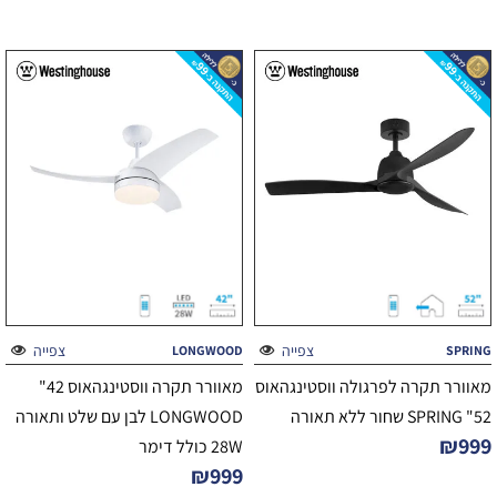
דורג
מתוך 5
5.00
מתוך 5
צפייה
צפייה
LONGWOOD
SPRING
מאוורר תקרה לפרגולה ווסטינגהאוס
מאוורר תקרה ווסטינגהאוס 42"
52" SPRING שחור ללא תאורה
LONGWOOD לבן עם שלט ותאורה
₪
999
28W כולל דימר
₪
999