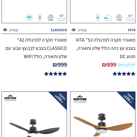
צפייה
צפייה
CLASSICO
VITA
מאוורר תקרה לפרגולה 53" VITA
מאוורר תקרה לפרגולה 42"
בצבע עץ כהה כולל שלט ותאורה,
CLASSICO בצבע לבן/עץ טבעי עם
מנוע DC
שלט ותאורה, כולל WIFI
₪
999
₪
899
₪
1,299
דורג
דורג
4.82
5.00
מתוך 5
מתוך 5